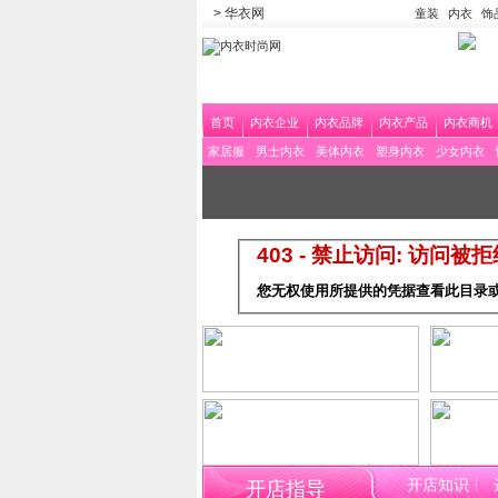
> 华衣网
童装
内衣
饰
首页
内衣企业
内衣品牌
内衣产品
内衣商机
家居服
男士内衣
美体内衣
塑身内衣
少女内衣
403 - 禁止访问: 访问被
您无权使用所提供的凭据查看此目录
开店知识
┆
开店指导