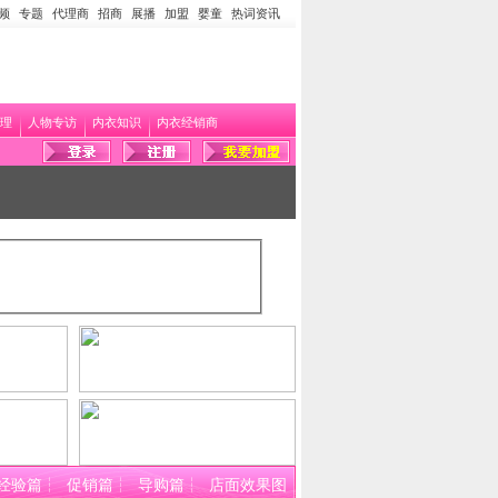
频
专题
代理商
招商
展播
加盟
婴童
热词资讯
理
人物专访
内衣知识
内衣经销商
经验篇
┆
促销篇
┆
导购篇
┆
店面效果图