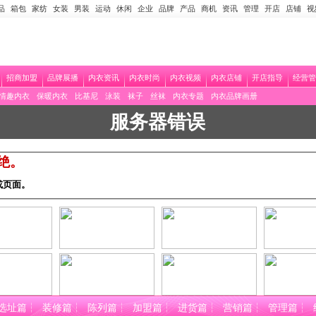
品
箱包
家纺
女装
男装
运动
休闲
企业
品牌
产品
商机
资讯
管理
开店
店铺
视
招商加盟
品牌展播
内衣资讯
内衣时尚
内衣视频
内衣店铺
开店指导
经营管
情趣内衣
保暖内衣
比基尼
泳装
袜子
丝袜
内衣专题
内衣品牌画册
服务器错误
拒绝。
或页面。
选址篇
┆
装修篇
┆
陈列篇
┆
加盟篇
┆
进货篇
┆
营销篇
┆
管理篇
┆