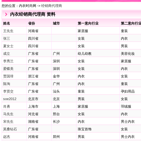
您的位置：内衣时尚网 ->
经销商代理商
内衣经销商代理商 资料
姓名
省份
城市
第一意向行业
第二意向行
王先生
河南省
家居服
童装
张三
四川省
女装
内衣
夏女士
四川省
女装
男装
成立
广东省
广州
幼儿幼教
美容化妆
李秀兰
广东省
深圳
女装
家居服
爱蝶美
广东省
深圳
女装
内衣
贾国璋
浙江省
金华
内衣
女装
陈淘
广东省
广州
内衣
童装
李贤交
广东省
汕头
童装
孕妇用品
soe2012
北京市
北京
男装
女装
肖勇
上海市
上海
家居服
羽绒服
马先生
河北省
邢台
女装
内衣
宋先生
湖南省
长沙
内衣
男士内衣
莫桑钻石
广东省
珠宝首饰
女装
赵杰
河南省
郑州
男装
男士内衣