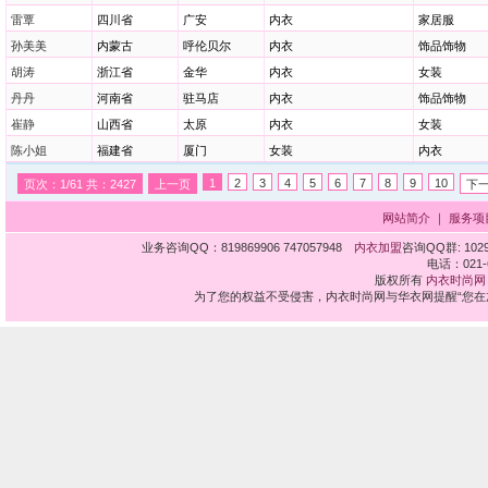
雷覃
四川省
广安
内衣
家居服
孙美美
内蒙古
呼伦贝尔
内衣
饰品饰物
胡涛
浙江省
金华
内衣
女装
丹丹
河南省
驻马店
内衣
饰品饰物
崔静
山西省
太原
内衣
女装
陈小姐
福建省
厦门
女装
内衣
1
2
3
4
5
6
7
8
9
10
页次：1/61 共：2427
上一页
下
网站简介
｜
服务项
业务咨询QQ：819869906 747057948
内衣加盟
咨询QQ群: 10
电话：021-62
版权所有
内衣时尚网
为了您的权益不受侵害，内衣时尚网与华衣网提醒“您在