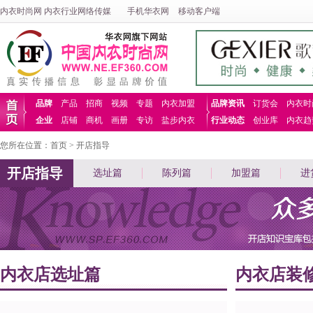
内衣时尚网
内衣行业网络传媒
手机华衣网
移动客户端
品牌
产品
招商
视频
专题
内衣加盟
品牌资讯
订货会
内衣时
企业
店铺
商机
画册
专访
盐步内衣
行业动态
创业库
内衣趋
首
您所在位置：
首页
>
开店指导
页
开店指导
选址篇
陈列篇
加盟篇
进
内衣店选址篇
内衣店装