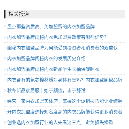
相关报道
盘点那些资质高、免加盟费的内衣加盟品牌
内衣加盟品牌闺秘内衣免加盟费政策有哪些优势？
闺秘内衣加盟品牌为何能受到投资者和消费者的双重认
内衣加盟品牌闺秘内衣的发展历史介绍
可？
内衣加盟品牌闺秘内衣新品学生长袖保暖睡衣
内衣含有的氧芯棉材质对身体有害吗？内衣加盟闺秘品牌
秋冬新品家居服｜始于颜值，忠于舒适
解说
经营一家内衣加盟实体店，掌握这个促销技巧能让业绩翻
开内衣加盟店选择知名度高的内衣品牌能获得更多消费者
倍
创业选内衣加盟行业的人先看这三点！避免损失惨重
支持